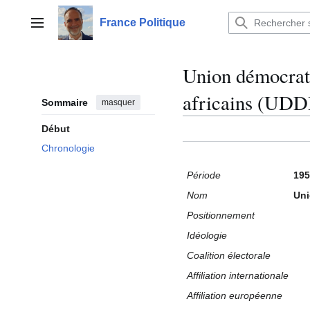
Aller
au
France Politique
Menu principal
contenu
Union démocrati
africains (UDD
Sommaire
masquer
Début
Chronologie
Période
195
Nom
Uni
Positionnement
Idéologie
Coalition électorale
Affiliation internationale
Affiliation européenne