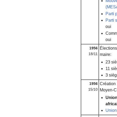
Mouvem
(MES
Parti 
Parti
oui
Commi
oui
1956
Élections
18/11
maire:
23 siè
11 siè
3 sièg
1956
Création a
15/10
Moyen-C
Union
afric
Union