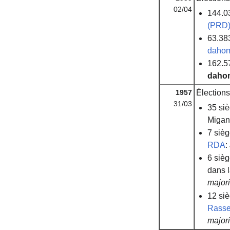
02/04
144.0
(PRD
63.383
daho
162.5
daho
1957
Élections 
31/03
35 si
Migan
7 siè
RDA
:
6 siè
dans l
majori
12 si
Rasse
majori