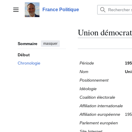
Aller
au
France Politique
Menu principal
contenu
Union démocra
Sommaire
masquer
Début
Période
195
Chronologie
Nom
Uni
Positionnement
Idéologie
Coalition électorale
Affiliation internationale
Affiliation européenne
195
Parlement européen
Site Internet