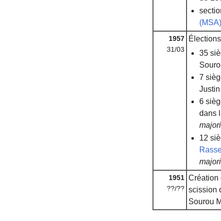
secti
(MSA
1957
Élections 
31/03
35 si
Souro
7 siè
Justi
6 siè
dans l
majori
12 si
Rasse
majori
1951
Création
??/??
scission d
Sourou M