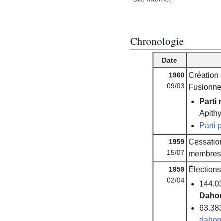
Chronologie
Date
1960
Création
09/03
Fusionne
Parti
Apith
Parti
1959
Cessatio
15/07
membres 
1959
Élections
02/04
144.0
Daho
63.383
daho