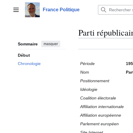
Aller
au
France Politique
Menu principal
contenu
Parti républic
Sommaire
masquer
Début
Période
195
Chronologie
Nom
Par
Positionnement
Idéologie
Coalition électorale
Affiliation internationale
Affiliation européenne
Parlement européen
Site Internet