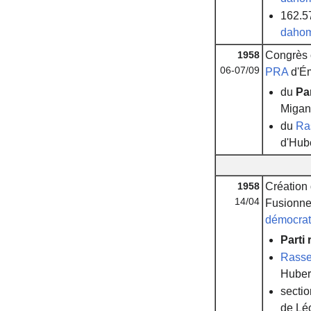
162.5
daho
1958
Congrès c
06-07/09
PRA
d'Ém
du
Pa
Migan
du
Ra
d'Hub
1958
Création
14/04
Fusionne 
démocrat
Parti
Rasse
Huber
secti
de Lé