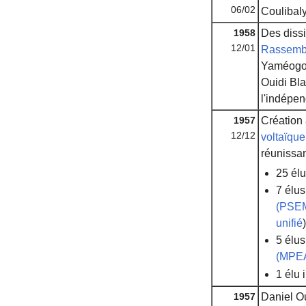
06/02
Coulibaly
1958
Des dissi
12/01
Rassembl
Yaméogo,
Ouidi Bla
l'indépe
1957
Création 
12/12
voltaïqu
réunissan
25 él
7 élu
(PSE
unifié
)
5 élu
(MPE
1 élu
1957
Daniel Ou