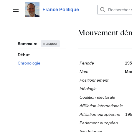
Aller
au
France Politique
Menu principal
contenu
Mouvement dém
Sommaire
masquer
Début
Période
195
Chronologie
Nom
Mou
Positionnement
Idéologie
Coalition électorale
Affiliation internationale
Affiliation européenne
19
Parlement européen
Site Internet