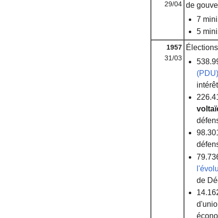
29/04
de gouve
7 mini
5 mini
1957
Élections 
31/03
538.9
(PDU
intér
226.4
volta
défen
98.301
défen
79.736
l'évol
de Dé
14.162
d'unio
écono