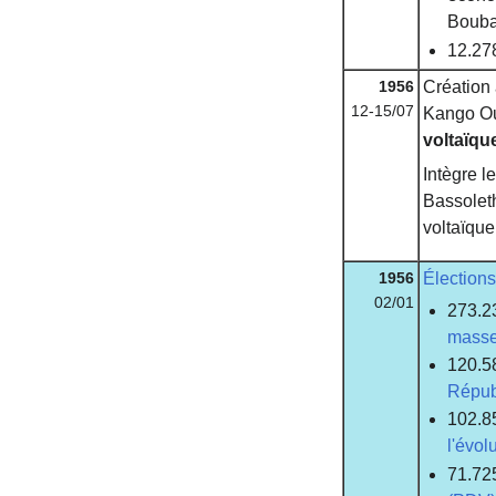
Bouba
12.27
1956
Création
12-15/07
Kango O
voltaïqu
Intègre l
Bassoleth
voltaïqu
1956
Élections
02/01
273.23
masse
120.58
Répub
102.85
l'évol
71.725