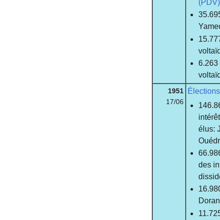
(PDV)
35.695
Yame
15.777
voltaï
6.263 
voltaï
1951
Élections
17/06
146.86
intérê
élus:
Ouéd
66.986
des in
dissid
16.980
Doran
11.725