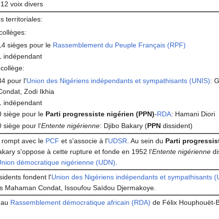
12 voix divers
s territoriales:
collèges:
14 sièges pour le
Rassemblement du Peuple Français (RPF)
1 indépendant
collège:
34 pour l'
Union des Nigériens indépendants et sympathisants (UNIS)
: 
Condat, Zodi Ikhia
1 indépendant
0 siège pour le
Parti progressiste nigérien (PPN)
-
RDA
: Hamani Diori
0 siège pour l'
Entente nigérienne
: Djibo Bakary (
PPN
dissident)
rompt avec le
PCF
et s'associe à l'
UDSR
. Au sein du
Parti progressis
akary s'oppose à cette rupture et fonde en 1952 l'
Entente nigérienne
di
nion démocratique nigérienne (UDN)
.
idents fondent l'
Union des Nigériens indépendants et sympathisants (
s Mahaman Condat, Issoufou Saïdou Djermakoye.
 au
Rassemblement démocratique africain (RDA)
de Félix Houphouët-B