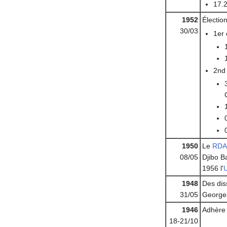
17.2
1952
Élection
30/03
1er 
2nd 
1950
Le
RDA
08/05
Djibo B
1956 l'
U
1948
Des diss
31/05
George
1946
Adhère
18-21/10