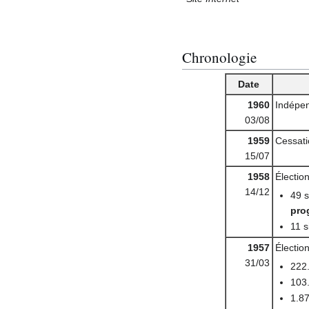
Chronologie
Date
1960
Indépen
03/08
1959
Cessati
15/07
1958
Élection
14/12
49 s
pro
11 s
1957
Élection
31/03
222.
103.
1.87