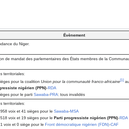
Évènement
dance du Niger.
on de mandat des parlementaires des États membres de la Communaut
s territoriales:
[
1
]
ièges pour la coalition
Union pour la communauté franco-africaine
au
gressiste nigérien (PPN)
-
RDA
ièges pour le parti
Sawaba
-
PRA
: tous invalidés
s territoriales:
958 voix et 41 sièges pour le
Sawaba
-
MSA
518 voix et 19 sièges pour le
Parti progressiste nigérien (PPN)
-
RDA
1 voix et 0 siège pour le
Front démocratique nigérien (FDN)
-
CAF