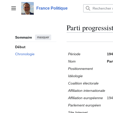
Aller
au
France Politique
Menu principal
contenu
Parti progressi
Sommaire
masquer
Début
Période
194
Chronologie
Nom
Par
Positionnement
Idéologie
Coalition électorale
Affiliation internationale
Affiliation européenne
194
Parlement européen
Site Internet