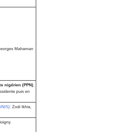
Georges Mahaman
te nigérien (PPN)
,
ssidente puis en
UNIS)
: Zodi Ikhia,
oigny.