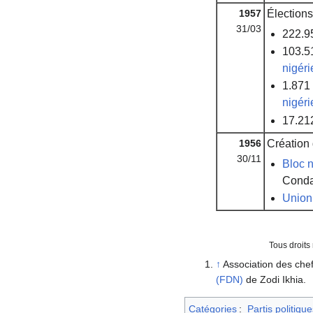
1957
Élections 
31/03
222.95
103.51
nigér
1.871 
nigér
17.212
1956
Création 
30/11
Bloc n
Conda
Union
Tous droits
↑
Association des che
(FDN)
de Zodi Ikhia.
Catégories
:
Partis politique