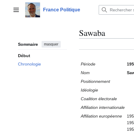
Aller
au
France Politique
Menu principal
contenu
Sawaba
Sommaire
masquer
Début
Période
195
Chronologie
Nom
Sa
Positionnement
Idéologie
Coalition électorale
Affiliation internationale
Affiliation européenne
195
195
195