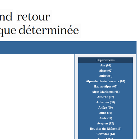
Départements
Ain (01)
Aisne (02)
Allier (03)
Alpes-de-Haute-Provence (04)
Hautes-Alpes (05)
Alpes-Maritimes (06)
Ardèche (07)
Ardennes (08)
Ariège (09)
Aube (10)
Aude (11)
Aveyron (12)
Bouches-du-Rhône (13)
Calvados (14)