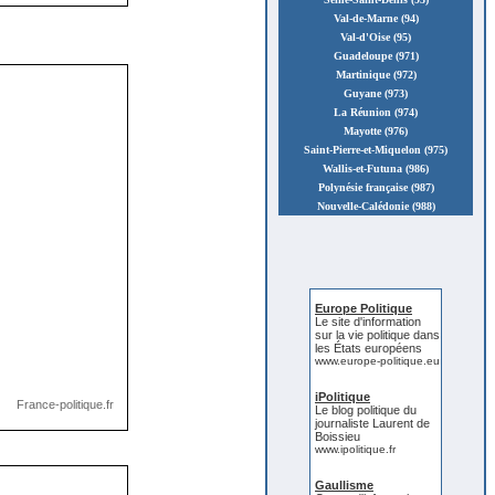
Val-de-Marne (94)
Val-d'Oise (95)
Guadeloupe (971)
Martinique (972)
Guyane (973)
La Réunion (974)
Mayotte (976)
Saint-Pierre-et-Miquelon (975)
Wallis-et-Futuna (986)
Polynésie française (987)
Nouvelle-Calédonie (988)
Europe Politique
Le site d'information
sur la vie politique dans
les États européens
www.europe-politique.eu
iPolitique
Le blog politique du
journaliste Laurent de
Boissieu
www.ipolitique.fr
Gaullisme