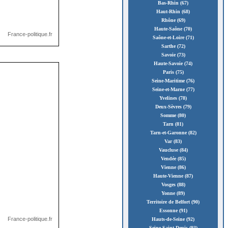
Bas-Rhin (67)
Haut-Rhin (68)
Rhône (69)
Haute-Saône (70)
Saône-et-Loire (71)
Sarthe (72)
Savoie (73)
Haute-Savoie (74)
Paris (75)
Seine-Maritime (76)
Seine-et-Marne (77)
Yvelines (78)
Deux-Sèvres (79)
Somme (80)
Tarn (81)
Tarn-et-Garonne (82)
Var (83)
Vaucluse (84)
Vendée (85)
Vienne (86)
Haute-Vienne (87)
Vosges (88)
Yonne (89)
Territoire de Belfort (90)
Essonne (91)
Hauts-de-Seine (92)
Seine-Saint-Denis (93)