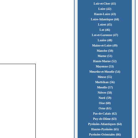
Loir-et-Cher (41)
Loire (42)
Haute-Loire (43)
Loire-Atlantique (44)
Loiret (45)
Lot (46)
Lot-et-Garonne (47)
Lozère (48)
Maine-et-Loire (49)
Manche (50)
Marne (51)
Haute-Marne (52)
Mayenne (53)
Meurthe-et-Moselle (54)
Meuse (55)
Morbihan (56)
Moselle (57)
Nièvre (58)
Nord (59)
Oise (60)
Orne (61)
Pas-de-Calais (62)
Puy-de-Dôme (63)
Pyrénées-Atlantiques (64)
Hautes-Pyrénées (65)
Pyrénées-Orientales (66)