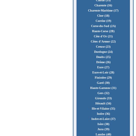
Cantal (15)
Charente (16)
Charente-Maritime (17)
Cher (18)
Corrèze (19)
Corse-du-Sud (2A)
Haute-Corse (2B)
Côte d'Or (21)
Côtes d'Armor (22)
Creuse (23)
Dordogne (24)
Doubs (25)
Drôme (26)
Eure (27)
Eure-et-Loir (28)
Finistère (29)
Gard (30)
Haute-Garonne (31)
Gers (32)
Gironde (33)
Hérault (34)
Ille-et-Vilaine (35)
Indre (36)
Indre-et-Loire (37)
Isère (38)
Jura (39)
Landes (40)