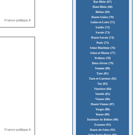
Bas-Rhin (67)
Haut-Rhin (68)
Rhône (69)
Haute-Saône (70)
Saône-et-Loire (71)
Sarthe (72)
Savoie (73)
Haute-Savoie (74)
Paris (75)
Seine-Maritime (76)
Seine-et-Marne (77)
Yvelines (78)
Deux-Sèvres (79)
Somme (80)
Tarn (81)
Tarn-et-Garonne (82)
Var (83)
Vaucluse (84)
Vendée (85)
Vienne (86)
Haute-Vienne (87)
Vosges (88)
Yonne (89)
Territoire de Belfort (90)
Essonne (91)
Hauts-de-Seine (92)
Seine-Saint-Denis (93)