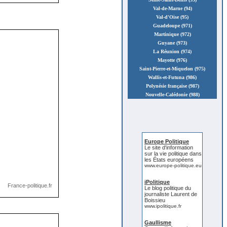
Val-de-Marne (94)
Val-d'Oise (95)
Guadeloupe (971)
Martinique (972)
Guyane (973)
La Réunion (974)
Mayotte (976)
Saint-Pierre-et-Miquelon (975)
Wallis-et-Futuna (986)
Polynésie française (987)
Nouvelle-Calédonie (988)
Europe Politique
Le site d'information
sur la vie politique dans
les États européens
www.europe-politique.eu
iPolitique
Le blog politique du
journaliste Laurent de
Boissieu
www.ipolitique.fr
Gaullisme