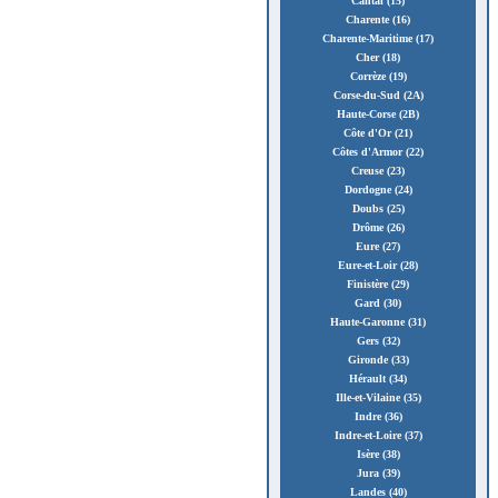
Cantal (15)
Charente (16)
Charente-Maritime (17)
Cher (18)
Corrèze (19)
Corse-du-Sud (2A)
Haute-Corse (2B)
Côte d'Or (21)
Côtes d'Armor (22)
Creuse (23)
Dordogne (24)
Doubs (25)
Drôme (26)
Eure (27)
Eure-et-Loir (28)
Finistère (29)
Gard (30)
Haute-Garonne (31)
Gers (32)
Gironde (33)
Hérault (34)
Ille-et-Vilaine (35)
Indre (36)
Indre-et-Loire (37)
Isère (38)
Jura (39)
Landes (40)