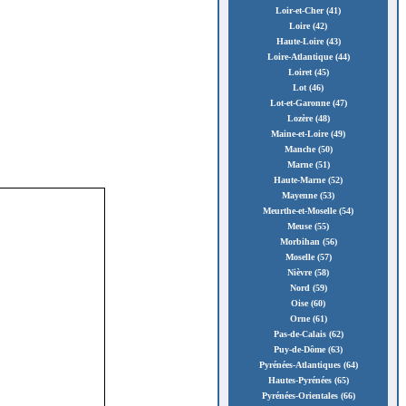
Loir-et-Cher (41)
Loire (42)
Haute-Loire (43)
Loire-Atlantique (44)
Loiret (45)
Lot (46)
Lot-et-Garonne (47)
Lozère (48)
Maine-et-Loire (49)
Manche (50)
Marne (51)
Haute-Marne (52)
Mayenne (53)
Meurthe-et-Moselle (54)
Meuse (55)
Morbihan (56)
Moselle (57)
Nièvre (58)
Nord (59)
Oise (60)
Orne (61)
Pas-de-Calais (62)
Puy-de-Dôme (63)
Pyrénées-Atlantiques (64)
Hautes-Pyrénées (65)
Pyrénées-Orientales (66)