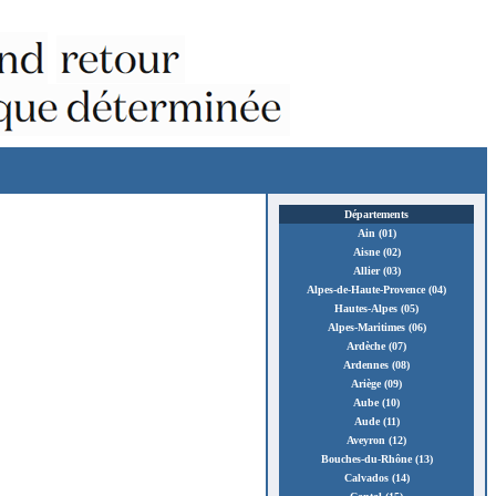
Départements
Ain (01)
Aisne (02)
Allier (03)
Alpes-de-Haute-Provence (04)
Hautes-Alpes (05)
Alpes-Maritimes (06)
Ardèche (07)
Ardennes (08)
Ariège (09)
Aube (10)
Aude (11)
Aveyron (12)
Bouches-du-Rhône (13)
Calvados (14)