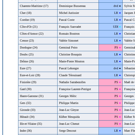
Charente-Maritime (17)
Dominique Bussereau
46
dvd
●
Sylvie M
Cher (18)
Michel Autissier
44
LR
●
Jacques 
Corrèze (19)
Pascal Coste
44
LR
●
Pascal C
Côte-d'Or (21)
François Sauvadet
42
UDI
●
François
Côtes-d'Armor (22)
Romain Boutron
44
LR
●
Christia
Creuse (23)
Valérie Simonet
44
LR
●
Valérie 
Dordogne (24)
Germinal Peiro
23
PS
●
Germinal
Doubs (25)
Christine Bouquin
44
LR
●
Christin
Drôme (26)
Marie-Pierre Mouton
44
LR
●
Marie-Pi
Eure (27)
Pascal Lehongre
46
dvd
●
Sébastie
Eure-et-Loir (28)
Claude Térouinard
44
LR
●
Christop
Finistère (29)
Nathalie Sarrabezolles
23
PS
●
Maël de 
Gard (30)
Françoise Laurent-Perrigot
23
PS
●
François
Haute-Garonne (31)
Georges Méric
23
PS
●
Georges 
Gers (32)
Philippe Martin
23
PS
●
Philippe
Gironde (33)
Jean-Luc Gleyze
23
PS
●
Jean-Luc
Hérault (34)
Kléber Mesquida
23
PS
●
Kléber M
Ille-et-Vilaine (35)
Jean-Luc Chenut
23
PS
●
Jean-Luc
Indre (36)
Serge Descout
44
LR
●
Marc Fle