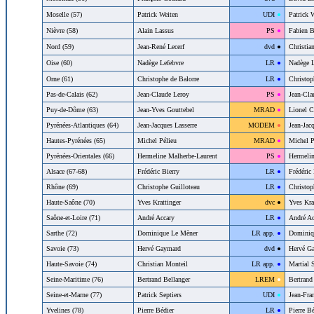
Moselle (57)
Patrick Weiten
42
UDI
●
Patrick 
Nièvre (58)
Alain Lassus
23
PS
●
Fabien B
Nord (59)
Jean-René Lecerf
46
dvd
●
Christian
Oise (60)
Nadège Lefebvre
44
LR
●
Nadège L
Orne (61)
Christophe de Balorre
44
LR
●
Christop
Pas-de-Calais (62)
Jean-Claude Leroy
23
PS
●
Jean-Cla
Puy-de-Dôme (63)
Jean-Yves Gouttebel
33
MRAD
●
Lionel C
Pyrénées-Atlantiques (64)
Jean-Jacques Lasserre
32
MODEM
●
Jean-Jacq
Hautes-Pyrénées (65)
Michel Pélieu
33
MRAD
●
Michel P
Pyrénées-Orientales (66)
Hermeline Malherbe-Laurent
23
PS
●
Hermelin
Alsace (67-68)
Frédéric Bierry
44
LR
●
Frédéric 
Rhône (69)
Christophe Guilloteau
44
LR
●
Christop
Haute-Saône (70)
Yves Krattinger
37
dvc
●
Yves Kra
Saône-et-Loire (71)
André Accary
44
LR
●
André Ac
Sarthe (72)
Dominique Le Mèner
45
LR app.
●
Dominiq
Savoie (73)
Hervé Gaymard
46
dvd
●
Hervé G
Haute-Savoie (74)
Christian Monteil
45
LR app.
●
Martial 
Seine-Maritime (76)
Bertrand Bellanger
31
LREM
●
Bertrand
Seine-et-Marne (77)
Patrick Septiers
42
UDI
●
Jean-Fran
Yvelines (78)
Pierre Bédier
44
LR
●
Pierre Bé