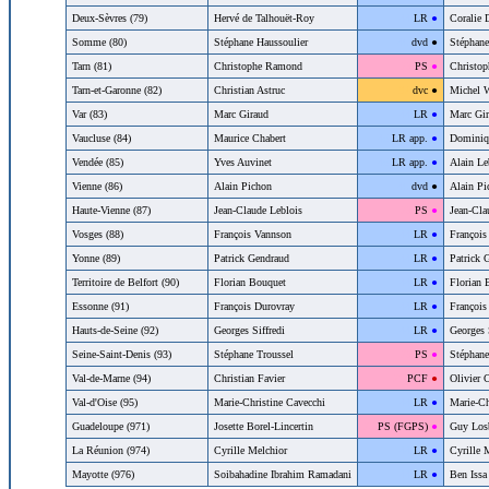
Deux-Sèvres (79)
Hervé de Talhouët-Roy
44
LR
●
Coralie 
Somme (80)
Stéphane Haussoulier
46
dvd
●
Stéphane
Tarn (81)
Christophe Ramond
23
PS
●
Christo
Tarn-et-Garonne (82)
Christian Astruc
37
dvc
●
Michel W
Var (83)
Marc Giraud
44
LR
●
Marc Gir
Vaucluse (84)
Maurice Chabert
45
LR app.
●
Dominiq
Vendée (85)
Yves Auvinet
45
LR app.
●
Alain L
Vienne (86)
Alain Pichon
46
dvd
●
Alain Pi
Haute-Vienne (87)
Jean-Claude Leblois
23
PS
●
Jean-Cla
Vosges (88)
François Vannson
44
LR
●
François
Yonne (89)
Patrick Gendraud
44
LR
●
Patrick 
Territoire de Belfort (90)
Florian Bouquet
44
LR
●
Florian 
Essonne (91)
François Durovray
44
LR
●
François
Hauts-de-Seine (92)
Georges Siffredi
44
LR
●
Georges 
Seine-Saint-Denis (93)
Stéphane Troussel
23
PS
●
Stéphane
Val-de-Marne (94)
Christian Favier
21
PCF
●
Olivier 
Val-d'Oise (95)
Marie-Christine Cavecchi
44
LR
●
Marie-Ch
Guadeloupe (971)
Josette Borel-Lincertin
23
PS (FGPS)
●
Guy Los
La Réunion (974)
Cyrille Melchior
44
LR
●
Cyrille 
Mayotte (976)
Soibahadine Ibrahim Ramadani
44
LR
●
Ben Issa