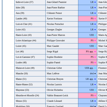
Indre-et-Loire (37)
Jean-Gérard Paumier
44
LR
●
Jean-Gér
Isère (38)
Jean-Pierre Barbier
44
LR
●
Jean-Pier
Jura (39)
Clément Pernot
44
LR
●
Clément 
Landes (40)
Xavier Fortinon
23
PS
●
Xavier F
Loir-et-Cher (41)
Nicolas Perruchot
44
LR
●
Philippe
Loire (42)
Georges Ziegler
44
LR
●
Georges 
Haute-Loire (43)
Jean-Pierre Marcon
42
UDI
●
Marie-Ag
Loire-Atlantique (44)
Philippe Grosvalet
23
PS
●
Michel 
Loiret (45)
Marc Gaudet
42
UDI
●
Marc Ga
Lot (46)
Serge Rigal
24
PS app.
●
Serge Ri
Lot-et-Garonne (47)
Sophie Borderie
23
PS
●
Sophie B
Lozère (48)
Sophie Pantel
23
PS
●
Sophie P
Maine-et-Loire (49)
Christian Gillet
43
UDI app.
●
Florence
Manche (50)
Marc Lefèvre
46
dvd
●
Jean Mor
Marne (51)
Christian Bruyen
45
LR app.
●
Christia
Haute-Marne (52)
Nicolas Lacroix
44
LR
●
Nicolas 
Mayenne (53)
Olivier Richefou
42
UDI
●
Olivier 
Meurthe-et-Moselle (54)
Valérie Beausert-Leick
23
PS
●
Chayness
Meuse (55)
Claude Léonard
44
LR
●
Jérôme 
Morbihan (56)
François Goulard
46
dvd
●
David La