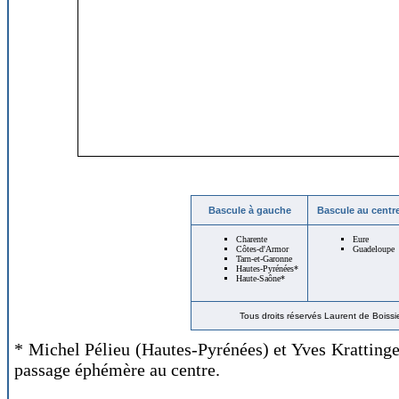
Bascule à gauche
Bascule au centr
Charente
Eure
Côtes-d'Armor
Guadeloupe
Tarn-et-Garonne
Hautes-Pyrénées*
Haute-Saône*
Tous droits réservés Laurent de Boiss
* Michel Pélieu (Hautes-Pyrénées) et Yves Krattinge
passage éphémère au centre.