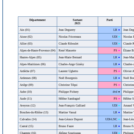
Département
Sortant
Parti
2021
Ain (01)
Jean Deguerry
44
LR
●
Jean Deg
Aisne (02)
Nicolas Fricoteaux
42
UDI
●
Nicolas 
Allier (03)
Claude Riboulet
42
UDI
●
Claude R
Alpes-de-Haute-Provence (04)
René Massette
23
PS
●
Éliane Ba
Hautes-Alpes (05)
Jean-Marie Bernard
44
LR
●
Jean-Mar
Alpes-Maritimes (06)
Charles-Ange Ginésy
44
LR
●
Charles-
Ardèche (07)
Laurent Ughetto
23
PS
●
Olivier 
Ardennes (08)
Noël Bourgeois
44
LR
●
Noël Bou
Ariège (09)
Christine Téqui
23
PS
●
Christin
Aube (10)
Philippe Pichery
46
dvd
●
Philippe
Aude (11)
Hélène Sandragné
23
PS
●
Hélène S
Aveyron (12)
Jean-François Galliard
42
UDI
●
Arnaud V
Bouches-du-Rhône (13)
Martine Vassal
44
LR
●
Martine 
Calvados (14)
Jean-Léonce Dupont
42
UDI-LNC
●
Jean-Léo
Cantal (15)
Bruno Faure
44
LR
●
Bruno Fa
Charente (16)
Jérôme Sourisseau
42
UDI
●
Philippe