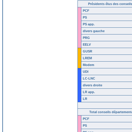
Présidents élus des consei
PCF
PS
PS app.
divers gauche
PRG
EELV
GUSR
LREM
Modem
UDI
LC-LNC
divers droite
LR
app.
LR
Total conseils départementa
PCF
PS